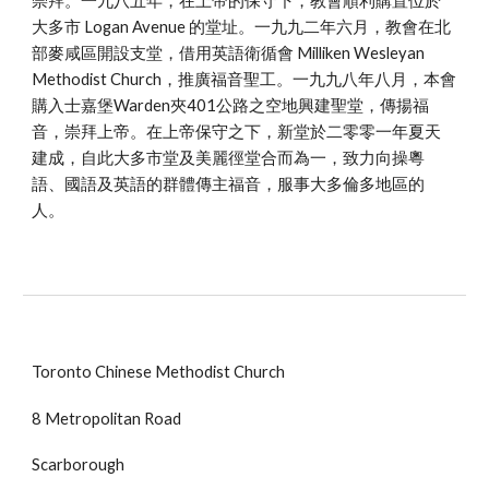
崇拜。一九八五年，在上帝的保守下，教會順利購置位於
大多市 Logan Avenue 的堂址。一九九二年六月，教會在北
部麥咸區開設支堂，借用英語衛循會 Milliken Wesleyan
Methodist Church，推廣福音聖工。一九九八年八月，本會
購入士嘉堡Warden夾401公路之空地興建聖堂，傳揚福
音，崇拜上帝。在上帝保守之下，新堂於二零零一年夏天
建成，自此大多市堂及美麗徑堂合而為一，致力向操粵
語、國語及英語的群體傳主福音，服事大多倫多地區的
人。
Toronto Chinese Methodist Church
8 Metropolitan Road
Scarborough