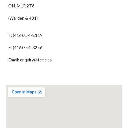
ON, M1R 2T6
(Warden & 401)
T: (416)754-8119
F: (416)754-3256
Email: enquiry@tcmc.ca